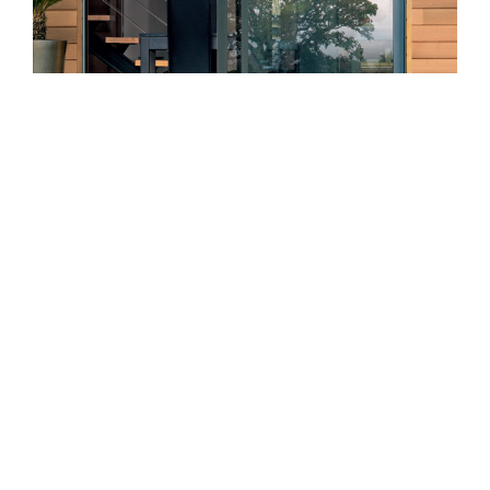
Performances thermiques exceptionnelles pour un
coulissant.
Idéale pour répondre aux exigences d’efficacité
énergétique des projets RT 2012.
Des lignes épurées et minimalistes pour laisser place au
vitrage et privilégier la lumière naturelle.
Facilité de manœuvre grâce aux galets avec roulements
à aiguilles et aux rails en aluminium anodisé.
+ LUMINEUSE
Une surface vitrée optimale grâce à la finesse des
profilés aluminium.